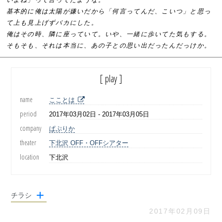
基本的に俺は太陽が嫌いだから「何言ってんだ、こいつ」と思っ
て上も見上げずバカにした。
俺はその時、隣に座っていて。いや、一緒に歩いてた気もする。
そもそも、それは本当に、あの子との思い出だったんだっけか。
[ play ]
name
こことは
period
2017年03月02日 - 2017年03月05日
company
ぱぷりか
theater
下北沢 OFF・OFFシアター
location
下北沢
チラシ
2017年02月09日