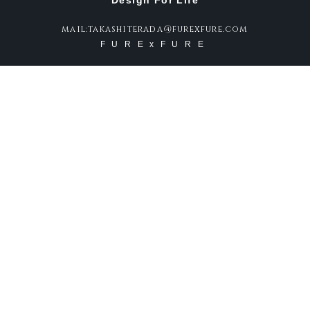
Design For Life
mail:takashiterada@furexfure.com
FURExFURE