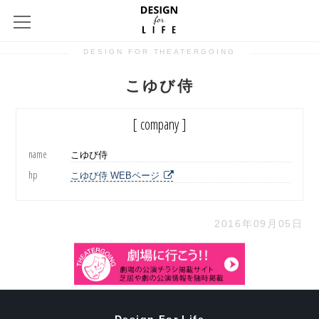
DESIGN FOR THEATERGOING
こゆび侍
[ company ]
name
こゆび侍
hp
こゆび侍 WEBページ
2016年09月05日