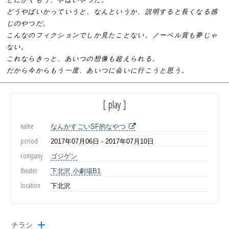
どうやばいかっていうと、なんというか、説明すると長くなる感
じのやつだ。
こんなのフィクションでしか見たことない。ノーベル賞も夢じゃ
ない。
これならきっと、あいつの想像も超えられる。
だから今からもう一度、あいつに会いに行こうと思う。
[ play ]
name
なんかすごいSF的なやつ
period
2017年07月06日 - 2017年07月10日
company
ゴジゲン
theater
下北沢 小劇場B1
location
下北沢
チラシ