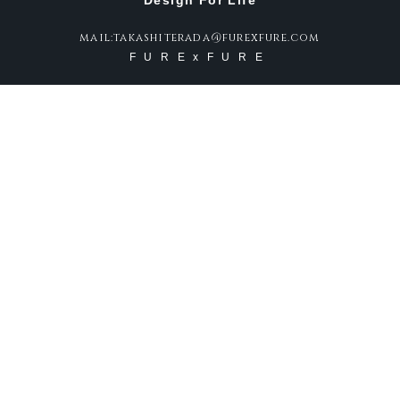
Design For Life
mail:takashiterada@furexfure.com
FURExFURE