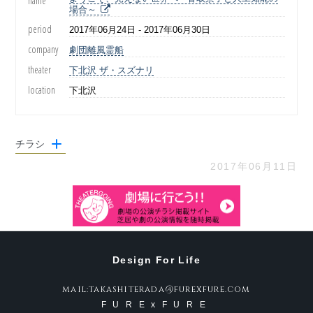
name
場合～
period
2017年06月24日 - 2017年06月30日
company
劇団離風霊船
theater
下北沢 ザ・スズナリ
location
下北沢
チラシ
2017年06月11日
Design For Life
mail:takashiterada@furexfure.com
FURExFURE