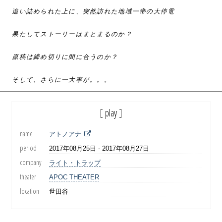
追い詰められた上に、突然訪れた地域一帯の大停電
果たしてストーリーはまとまるのか？
原稿は締め切りに間に合うのか？
そして、さらに一大事が。。。
[ play ]
name
アトノアナ
period
2017年08月25日 - 2017年08月27日
company
ライト・トラップ
theater
APOC THEATER
location
世田谷