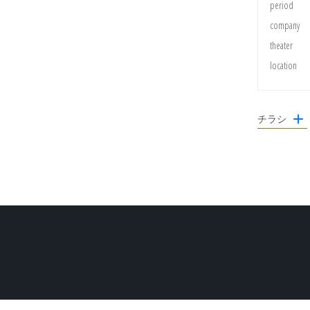
period
company
theater
location
チラシ