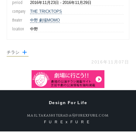
period
2016年11月23日 - 2016年11月29日
company
THE TRICKTOPS
theater
中野 劇場MOMO
location
中野
チラシ
2016年11月07日
Design For Life
mail:takashiterada@furexfure.com
FURExFURE