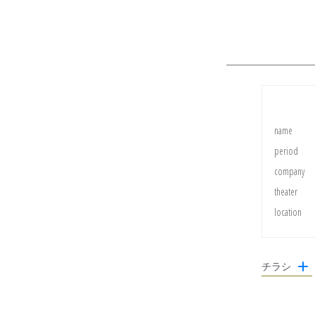
name
period
company
theater
location
チラシ