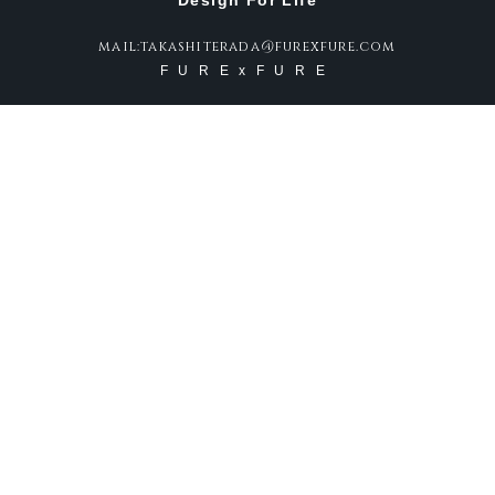
Design For Life
mail:takashiterada@furexfure.com
FURExFURE