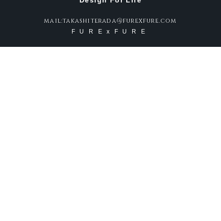
Design For Life
mail:takashiterada@furexfure.com
FURExFURE