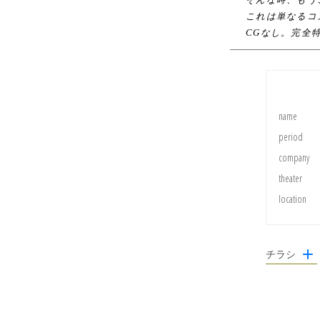
これは単なるコ
CGなし。完全
name
period
company
theater
location
チラシ