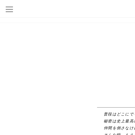
普段はどこにで
秘密は史上最高
仲間を倒さなけ
そんな時、もう