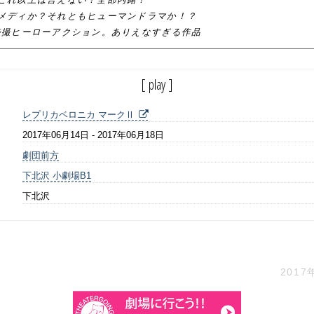
メディか？それともヒューマンドラマか！？
特撮ヒーローアクション。ありえなすぎる作品
[ play ]
レプリカベロニカ マークⅡ
2017年06月14日 - 2017年06月18日
劇団前方
下北沢 小劇場B1
下北沢
2017