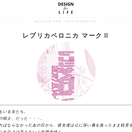
DESIGN FOR THEATERGOING
レプリカベロニカ マークⅡ
もいる女たち。
の戦士、だった・・・。
ればならなかったあの日から、彼女達は心に深い傷を負ったまま戦意
これ以上は言えない！全部内緒！