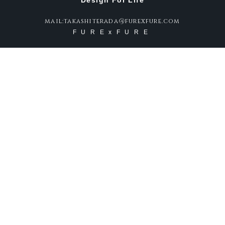
Design For Life
mail:takashiterada@furexfure.com
FURExFURE