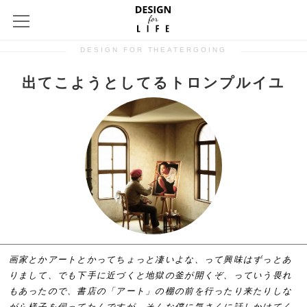
DESIGN FOR THEATERGOING
出てこようとしてるトロンプルイユ
画家とかアートとかってちょっと凄いよな、って興味はずっとあ
りまして、でも下手に近づくと地獄の釜が開くぞ、っていう畏れ
もあったので、書店の「アート」の棚の前を行ったり来たりしな
がら様子を伺ってたんですが、そんな僕に気さくに話しかけてく