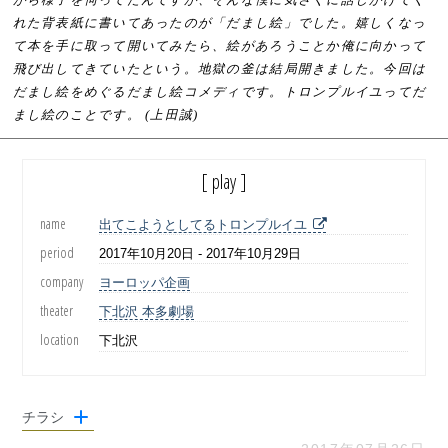
れた背表紙に書いてあったのが「だまし絵」でした。嬉しくなっ
て本を手に取って開いてみたら、絵があろうことか俺に向かって
飛び出してきていたという。地獄の釜は結局開きました。今回は
だまし絵をめぐるだまし絵コメディです。トロンプルイユってだ
まし絵のことです。 (上田誠)
[ play ]
name
出てこようとしてるトロンプルイユ
period
2017年10月20日 - 2017年10月29日
company
ヨーロッパ企画
theater
下北沢 本多劇場
location
下北沢
チラシ