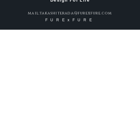
Design For Life
mail:takashiterada@furexfure.com
FURExFURE