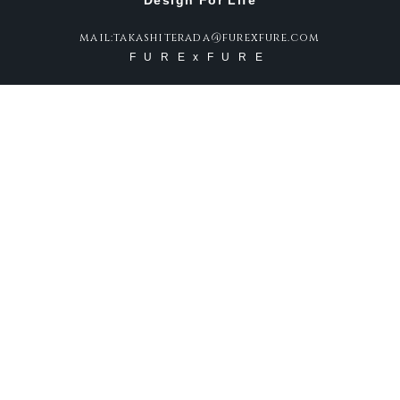
Design For Life
mail:takashiterada@furexfure.com
FURExFURE