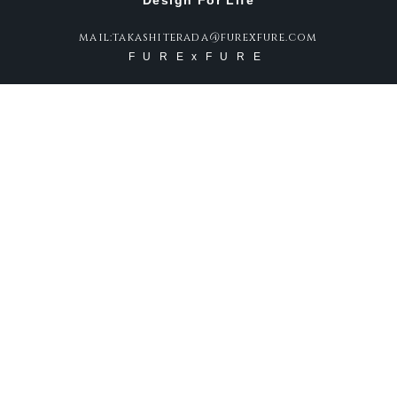
Design For Life
mail:takashiterada@furexfure.com
FURExFURE