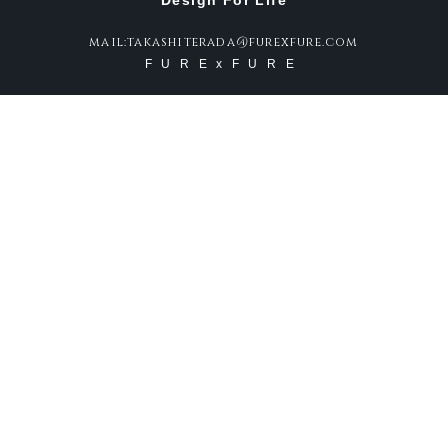
Design For Life
mail:takashiterada@furexfure.com
FURExFURE