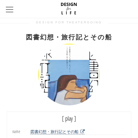
DESIGN FOR THEATERGOING
図書幻想・旅行記とその船
[ play ]
name
図書幻想・旅行記とその船