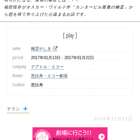
福田恆存がオスカー・ワイルド作『カンタービル屋敷の幽霊』か
ら想を得て作り上げた心温まるお話です。
[ play ]
name
幽霊やしき
period
2017年01月13日 - 2017年01月22日
company
テアトル・エコー
theater
恵比寿・エコー劇場
location
恵比寿
チラシ
2016年12月17日