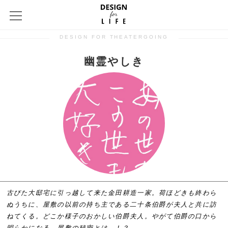
DESIGN FOR THEATERGOING
幽霊やしき
古びた大邸宅に引っ越して来た金田耕造一家。荷ほどきも終わら
ぬうちに、屋敷の以前の持ち主である二十条伯爵が夫人と共に訪
ねてくる。どこか様子のおかしい伯爵夫人。やがて伯爵の口から
明らかになる、屋敷の秘密とは…！？