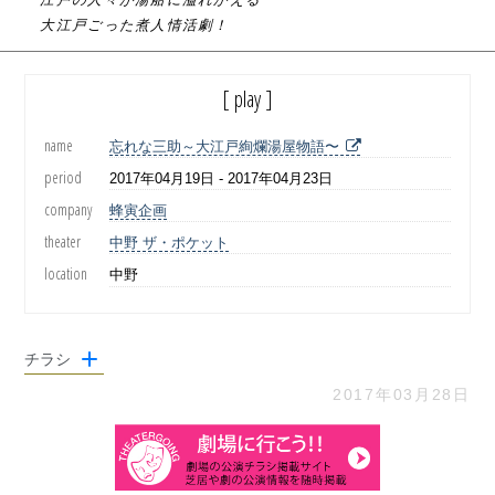
大江戸ごった煮人情活劇！
[ play ]
name
忘れな三助～大江戸絢爛湯屋物語〜
period
2017年04月19日 - 2017年04月23日
company
蜂寅企画
theater
中野 ザ・ポケット
location
中野
チラシ
2017年03月28日