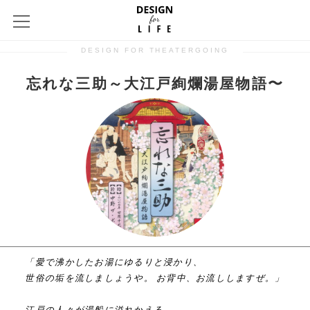
DESIGN FOR THEATERGOING
忘れな三助～大江戸絢爛湯屋物語〜
「愛で沸かしたお湯にゆるりと浸かり、
世俗の垢を流しましょうや。 お背中、お流ししますぜ。」
江戸の人々が湯船に溢れかえる