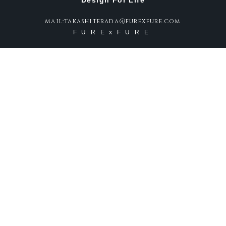
Design For Life
mail:takashiterada@furexfure.com
FURExFURE