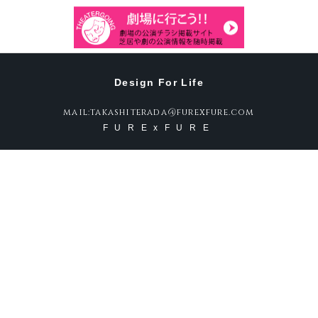
Design For Life
mail:takashiterada@furexfure.com
FURExFURE