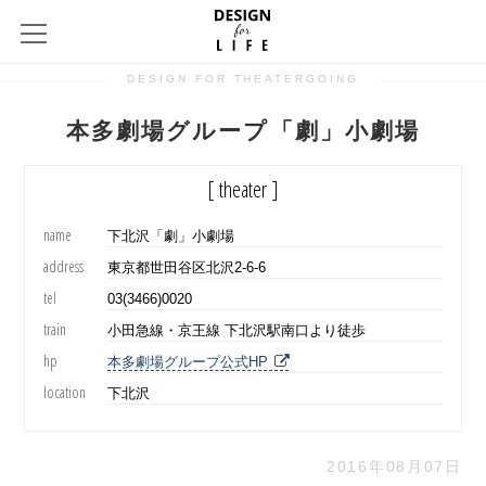
DESIGN FOR THEATERGOING
本多劇場グループ「劇」小劇場
[ theater ]
name
下北沢「劇」小劇場
address
東京都世田谷区北沢2-6-6
tel
03(3466)0020
train
小田急線・京王線 下北沢駅南口より徒歩
hp
本多劇場グループ公式HP
location
下北沢
2016年08月07日