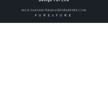
Design For Life
mail:takashiterada@furexfure.com
FURExFURE