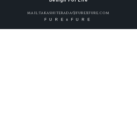
Design For Life
mail:takashiterada@furexfure.com
FURExFURE