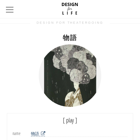
DESIGN FOR THEATERGOING
物語
[ play ]
name
物語