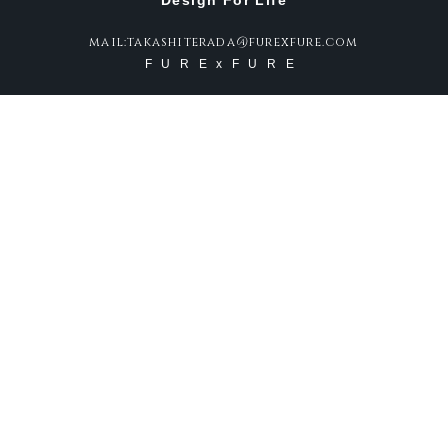
Design For Life
mail:takashiterada@furexfure.com
FURExFURE