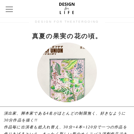
DESIGN FOR THEATERGOING
真夏の果実の花の頃。
演出家、脚本家である4名がほとんどの制限無く、好きなように
30分作品を描く!!
作品毎に出演者も総入れ替え、30分×4本=120分で一つの作品を
作りあげるという、まったく新しい形のオムニバス演劇作品であ