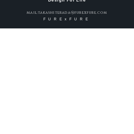
Design For Life
mail:takashiterada@furexfure.com
FURExFURE