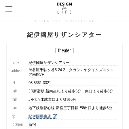
DESIGN FOR THEATERGOING
紀伊國屋サザンシアター
[ theater ]
name
紀伊國屋サザンシアター
渋谷区千駄ヶ谷5-24-2 タカシマヤタイムズスクエ
address
ア南館7F
tel
03-5361-3321
train
JR新宿駅 新南改札より徒歩5分、南口より徒歩8分
train
JR代々木駅東口より徒歩5分
train
地下鉄副都心線 新宿三丁目駅 E8出口より徒歩5分
hp
紀伊國屋書店
location
新宿