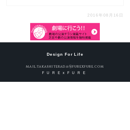
2016年08月16日
Design For Life
mail:takashiterada@furexfure.com
FURExFURE