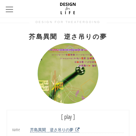
DESIGN FOR THEATERGOING
芥島異聞 逆さ吊りの夢
[ play ]
name
芥島異聞 逆さ吊りの夢