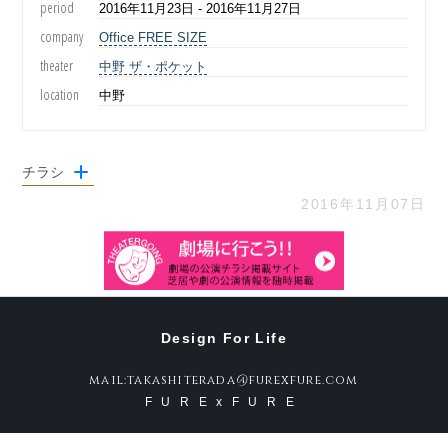
period
2016年11月23日 - 2016年11月27日
company
Office FREE SIZE
theater
中野 ザ・ポケット
location
中野
チラシ
2016年11月07日
Design For Life
mail:takashiterada@furexfure.com
FURExFURE