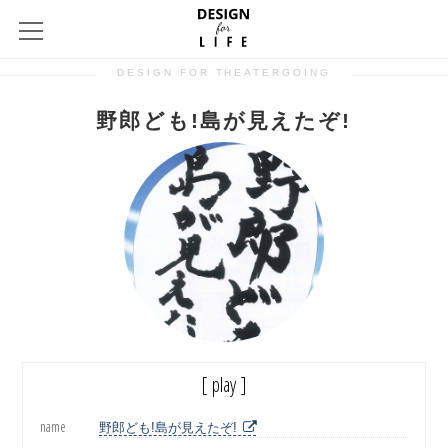
DESIGN FOR THEATERGOING
野郎ども!島が見えたぞ!
[ play ]
name
野郎ども!島が見えたぞ!