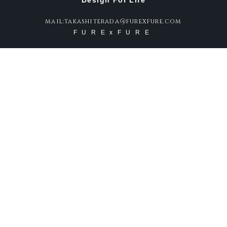
Design For Life
mail:takashiterada@furexfure.com
FURExFURE