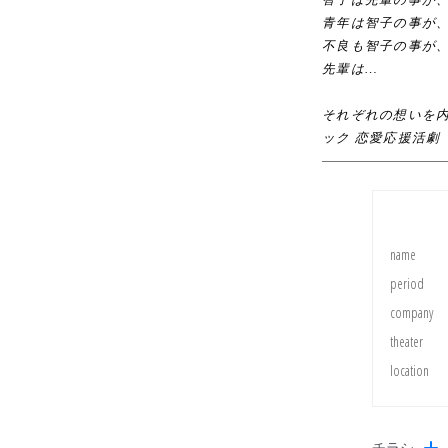
青年は智子の事が
不良も智子の事が
先輩は…
それぞれの想いを
ック 恋愛応援活劇
name
period
company
theater
location