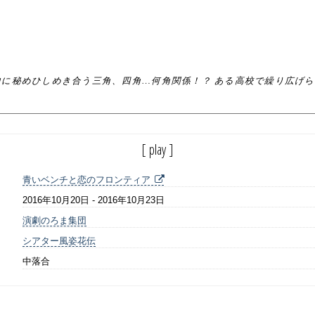
、
、
内に秘めひしめき合う三角、四角…何角関係！？ ある高校で繰り広げ
[ play ]
青いベンチと恋のフロンティア
2016年10月20日 - 2016年10月23日
演劇のろま集団
シアター風姿花伝
中落合