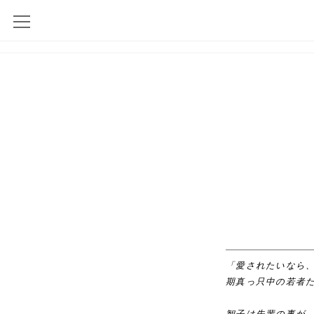
「愛されたいなら
期真っ只中の若者
智子は先輩の事が