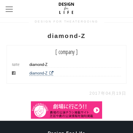
DESIGN FOR THEATERGOING
diamond-Z
[ company ]
name
diamond-Z
facebook
diamond-Z
2017年04月19日