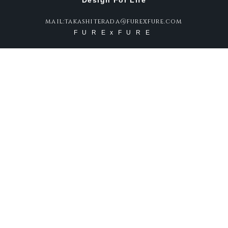
Design For Life
mail:takashiterada@furexfure.com
FURExFURE