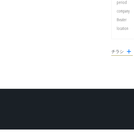
period
company
theater
location
チラシ