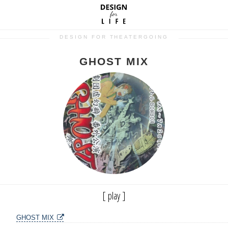
DESIGN FOR THEATERGOING
GHOST MIX
[ play ]
GHOST MIX