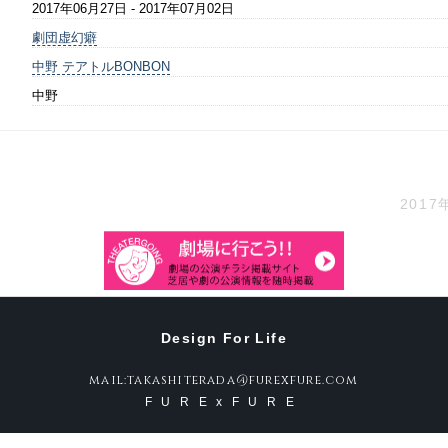
2017年06月27日 - 2017年07月02日
劇団虚幻癖
中野 テアトルBONBON
中野
2017
Design For Life
mail:takashiterada@furexfure.com
FURExFURE