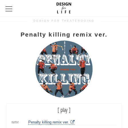
DESIGN FOR THEATERGOING
Penalty killing remix ver.
[ play ]
name
Penalty killing remix ver.