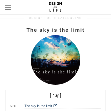
DESIGN FOR THEATERGOING
The sky is the limit
[ play ]
name
The sky is the limit