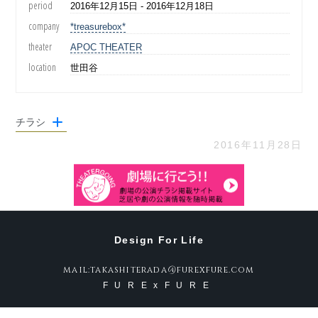
period
2016年12月15日 - 2016年12月18日
company
*treasurebox*
theater
APOC THEATER
location
世田谷
チラシ
2016年11月28日
Design For Life
mail:takashiterada@furexfure.com
FURExFURE