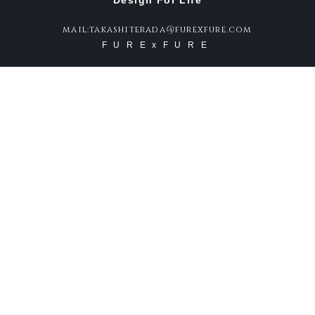
Design For Life
mail:takashiterada@furexfure.com
FURExFURE